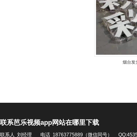
烟台发
联系芭乐视频app网站在哪里下载
联系人 刘经理 电话 18763775889（微信同号） QQ:4