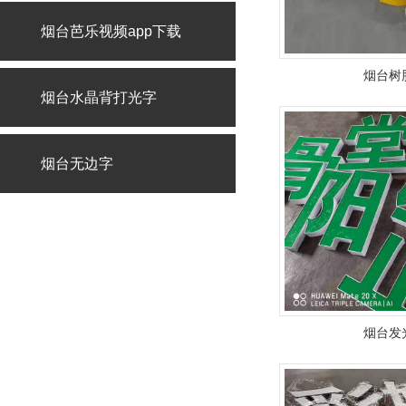
烟台芭乐视频app下载
烟台树
烟台水晶背打光字
烟台无边字
烟台发